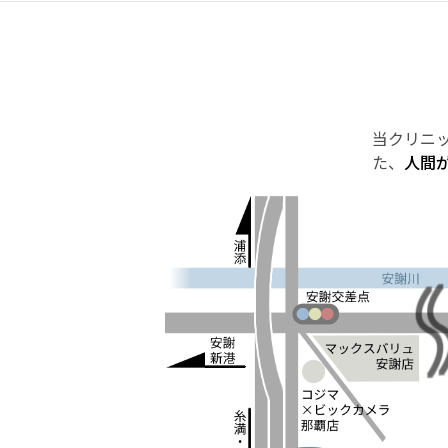
当クリニ
た、
人間