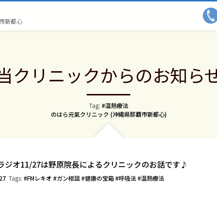
市新都心
当クリニックからのお知ら
Tag:
#温熱療法
Author:
のはら元氣クリニック (沖縄県那覇市新都心)
ラジオ11/27は野原院長によるクリニックのお話です♪
27
Tags:
FMレキオ
ガン相談
健康の宝箱
呼吸法
温熱療法