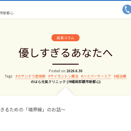
市新都心
局長コラム
優しすぎるあなたへ
Posted on
2026.6.30
Tags:
カサンドラ症候群
サイモントン療法
ハイパーサーミア
癌治療
Author:
のはら元氣クリニック (沖縄県那覇市新都心)
生きるための「境界線」のお話～
。