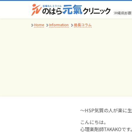
Skip
to
沖縄県那覇
content
Home
Information
局長コラム
～HSP気質の人が楽に
こんにちは。
心理楽剤師TAKAKOです