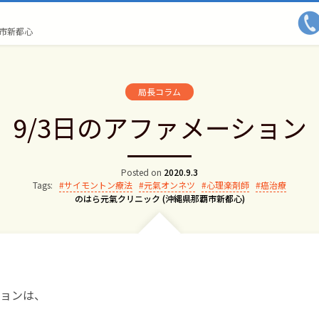
市新都心
局長コラム
9/3日のアファメーション
Posted on
2020.9.3
Tags:
サイモントン療法
元氣オンネツ
心理楽剤師
癌治療
Author:
のはら元氣クリニック (沖縄県那覇市新都心)
ョンは、