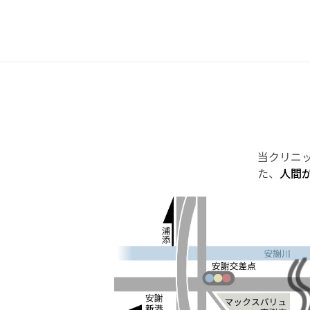
当クリニ
た、
人間