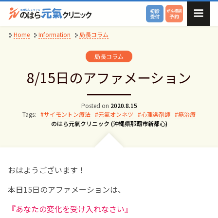
Skip
to
content
Home
Information
局長コラム
局長コラム
8/15日のアファメーション
Posted on
2020.8.15
Tags:
サイモントン療法
元氣オンネツ
心理楽剤師
癌治療
Author:
のはら元氣クリニック (沖縄県那覇市新都心)
おはようございます！
本日15日のアファメーションは、
『あなたの変化を受け入れなさい』