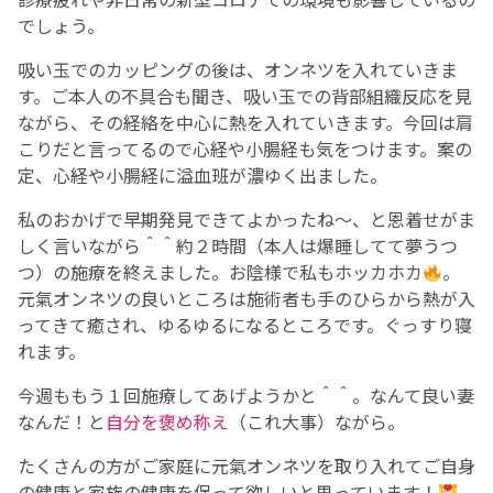
でしょう。
吸い玉でのカッピングの後は、オンネツを入れていきま
す。ご本人の不具合も聞き、吸い玉での背部組織反応を見
ながら、その経絡を中心に熱を入れていきます。今回は肩
こりだと言ってるので心経や小腸経も気をつけます。案の
定、心経や小腸経に溢血班が濃ゆく出ました。
私のおかげで早期発見できてよかったね〜、と恩着せがま
しく言いながら＾＾約２時間（本人は爆睡してて夢うつ
つ）の施療を終えました。お陰様で私もホッカホカ
。
元氣オンネツの良いところは施術者も手のひらから熱が入
ってきて癒され、ゆるゆるになるところです。ぐっすり寝
れます。
今週ももう１回施療してあげようかと＾＾。なんて良い妻
なんだ！と
自分を褒め称え
（これ大事）ながら。
たくさんの方がご家庭に元氣オンネツを取り入れてご自身
の健康と家族の健康を保って欲しいと思っています！