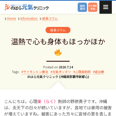
Skip
to
content
Home
Information
局長コラム
局長コラム
温熱で心も身体もほっかほか
Posted on
2020.7.14
Tags:
サイモントン療法
元氣オンネツ
心理楽剤師
癌治療
Author:
のはら元氣クリニック (沖縄県那覇市新都心)
こんにちは。心理
楽（らく）
剤師の野原貴子です。沖縄
は、炎天下の日々が続いていますが、各地では豪雨の被害
が増えていますね。被害にあった方々に哀悼の意を表しま