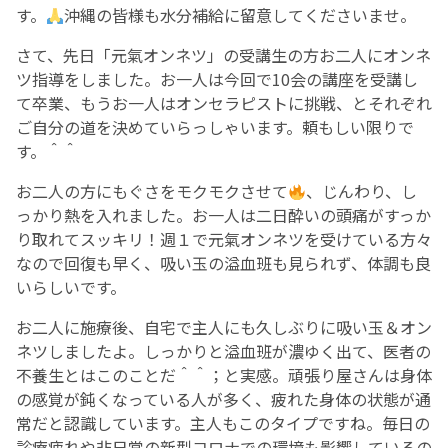
す。
沖縄の皆様も水分補給に留意してくださいませ。
さて、先日「元氣オンネツ」の受講生の方お二人にオンネ
ツ指導をしました。お一人は今回で10会の講座を受講し
て卒業、もうお一人はオンセラピストに挑戦、とそれぞれ
ご自分の道を決めていらっしゃいます。頼もしい限りで
す。＾＾
お二人の方にもぐさをモクモクさせて
、じんわり、し
っかり熱を入れました。お一人は二日酔いの頭痛がすっか
り取れてスッキリ！週１で元氣オンネツを受けている方々
なので回復も早く、吸い玉の溢血班も見られず、体調も良
いらしいです。
お二人に施療後、自宅で主人にも久しぶりに吸い玉＆オン
ネツしましたよ。しっかりと溢血班が濃ゆく出て、医者の
不養生とはこのことだ＾＾；と実感。頑張り屋さんは身体
の感覚が鈍くなっている人が多く、疲れた身体の状態が通
常だと認識しています。主人もこのタイプですね。毎日の
診療疲れや非日常の新型コロナでの環境も影響しているの