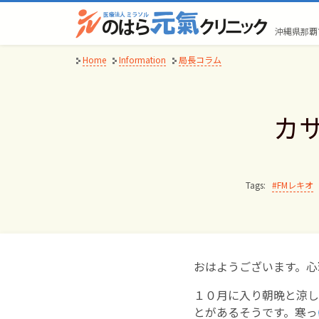
Skip
to
沖縄県那覇
content
Home
Information
局長コラム
カ
Tags:
FMレキオ
おはようございます。心理
１０月に入り朝晩と涼し
とがあるそうです。寒っ