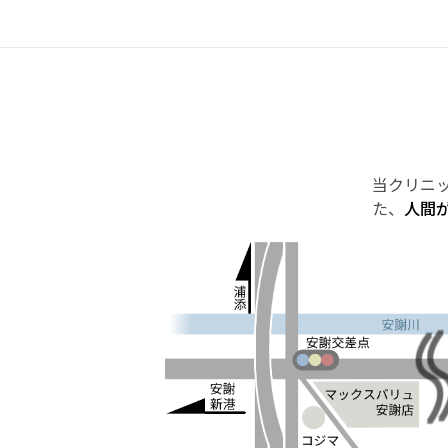
当クリニ
た、
人間