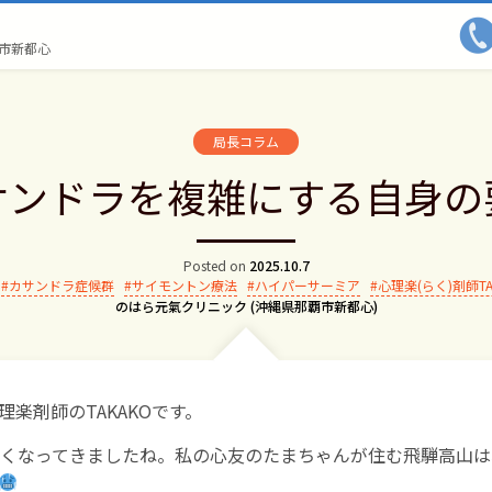
市新都心
局長コラム
サンドラを複雑にする自身の
Posted on
2025.10.7
カサンドラ症候群
サイモントン療法
ハイパーサーミア
心理楽(らく)剤師T
Author:
のはら元氣クリニック (沖縄県那覇市新都心)
楽剤師のTAKAKOです。
くなってきましたね。私の心友のたまちゃんが住む飛騨高山は