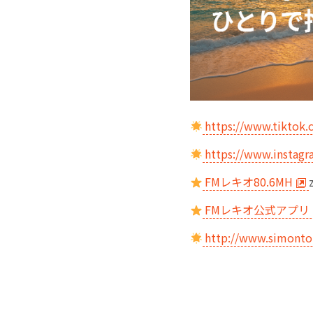
https://www.tiktok.
https://www.instagr
FMレキオ80.6MH
FMレキオ公式アプリ
http://www.simonto