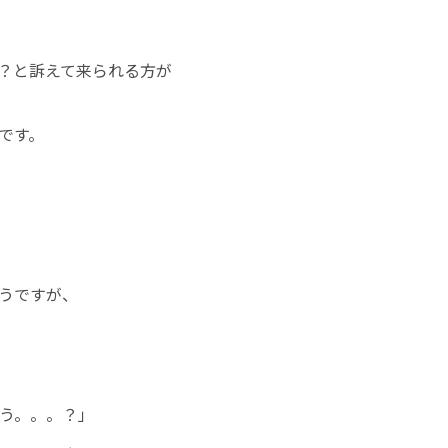
？と訴えて来られる方が
です。
うですが、
う。。。？」